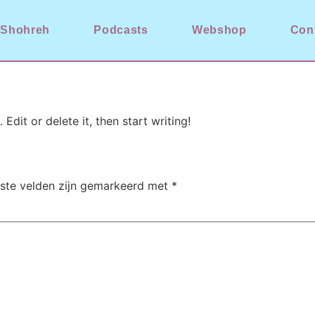
 Shohreh
Podcasts
Webshop
Con
Edit or delete it, then start writing!
iste velden zijn gemarkeerd met
*